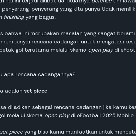
 hal ini terjadi akibat dari kuatnya
defense
tim lawa
a penyerang-penyerang yang kita punya tidak memilik
n
finishing
yang bagus.
las bahwa ini merupakan masalah yang sangat berarti
 mempunyai rencana cadangan untuk mengatasi kesu
etak gol terutama melalui skema
open play
di eFoot
tu apa rencana cadangannya?
a adalah
set piece
.
sa dijadikan sebagai rencana cadangan jika kamu kes
ol melalui skema
open play
di eFootball 2025 Mobile.
set piece
yang bisa kamu manfaatkan untuk mencetak