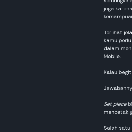
Kemungkinan
juga karen
kemampua
Terlihat je
kamu perlu
dalam menc
Mobile.
Kalau begi
Jawabanny
Set piece
bi
mencetak g
Salah satu