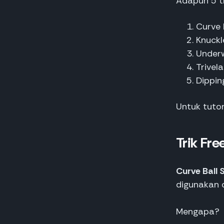
Adapun 5 tri
Curve 
Knuckl
Underw
Trivel
Dippin
Untuk tuto
Trik Fre
Curve Ball 
digunakan 
Mengapa?