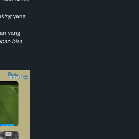
aking
yang
pan yang
apan bisa