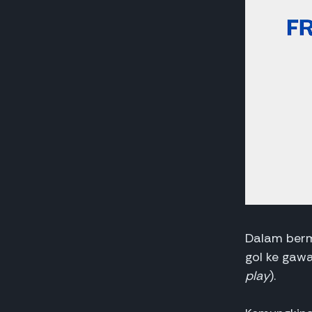
Dalam berm
gol ke gaw
play
).