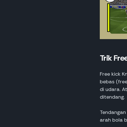
Trik Fre
Free kick K
bebas (free
di udara. A
ditendang.
Tendangan i
arah bola b