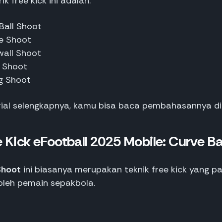
k free kick ini adalah:
Ball Shoot
e Shoot
all Shoot
a Shoot
g Shoot
rial selengkapnya, kamu bisa baca pembahasannya di 
e Kick eFootball 2025 Mobile: Curve Ba
Shoot
ini biasanya merupakan teknik free kick yang p
oleh pemain sepakbola.