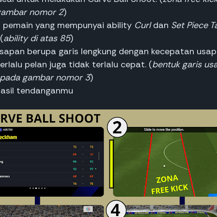
gambar nomor 2
)
ah pemain yang mempunyai ability
Curl
dan
Set Piece T
(
ability di atas 85
)
sapan berupa garis lengkung dengan kecepatan usa
erlalu pelan juga tidak terlalu cepat. (
bentuk garis us
t pada gambar nomor 3
)
hasil tendanganmu