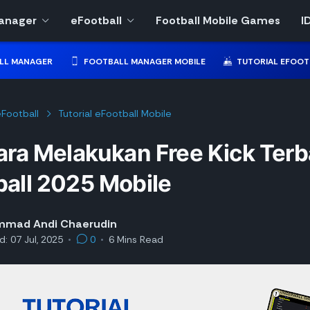
Manager
eFootball
Football Mobile Games
I
LL MANAGER
FOOTBALL MANAGER MOBILE
TUTORIAL EFOOT
Football
Tutorial eFootball Mobile
ara Melakukan Free Kick Terba
ball 2025 Mobile
mad Andi Chaerudin
d:
07 Jul, 2025
•
0
•
6
Mins Read