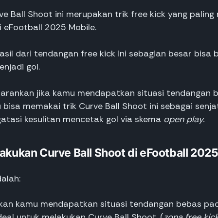
e Ball Shoot ini merupakan trik free kick yang palin
i eFootball 2025 Mobile.
 hasil dari tendangan free kick ini sebagian besar bisa
njadi gol.
 sarankan jika kamu mendapatkan situasi tendangan 
bisa memakai trik Curve Ball Shoot ini sebagai senj
atasi kesulitan mencetak gol via skema
open play.
akukan Curve Ball Shoot di eFootball 202
alah:
kan kamu mendapatkan situasi tendangan bebas pa
deal untuk melakukan Curve Ball Shoot. (
zona free kick