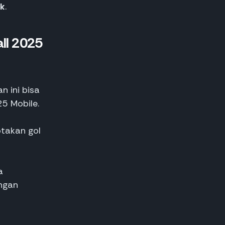
ck
.
all 2025
n ini bisa
5 Mobile.
ptakan gol
a
engan