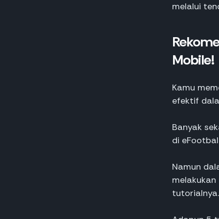
melalui te
Rekomen
Mobile!
Kamu memer
efektif da
Banyak seka
di eFootbal
Namun dala
melakukan f
tutorialnya.