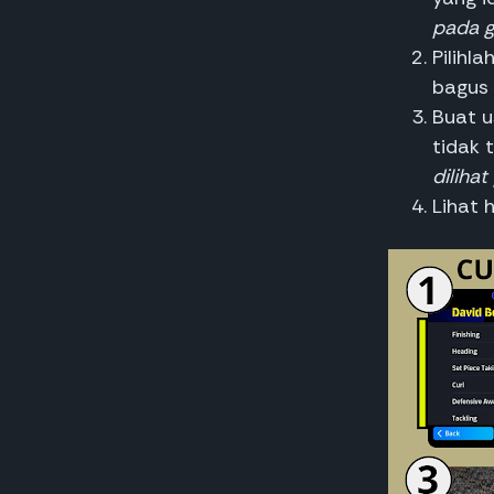
pada 
Pilihl
bagus 
Buat u
tidak t
diliha
Lihat 