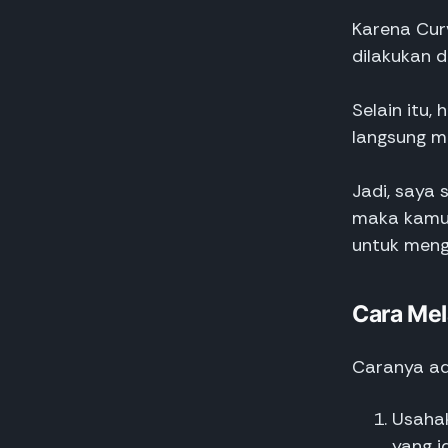
Karena Curv
dilakukan d
Selain itu,
langsung me
Jadi, saya
maka kamu 
untuk meng
Cara Mel
Caranya ad
Usaha
yang i