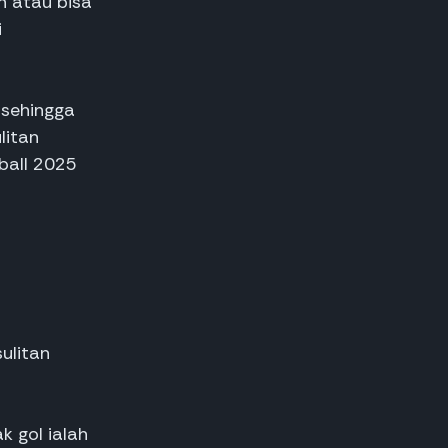
n atau bisa
i
 sehingga
litan
ball 2025
ulitan
 gol ialah