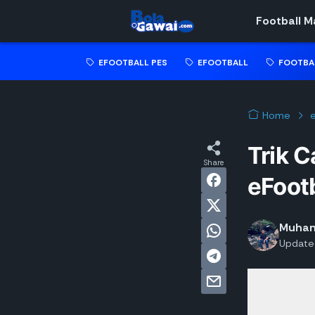
Football 
EFOOTBALL PES
EFOOTBALL
FOOTBA
Home
e
Trik C
eFoot
Muham
Update