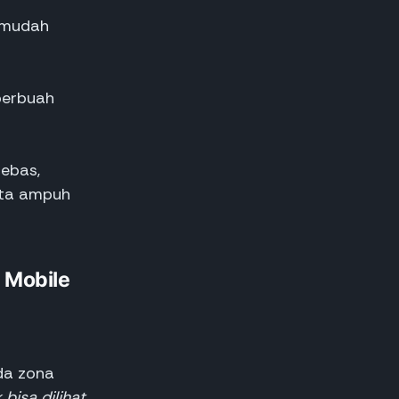
g mudah
 berbuah
bebas,
ata ampuh
5 Mobile
da zona
 bisa dilihat