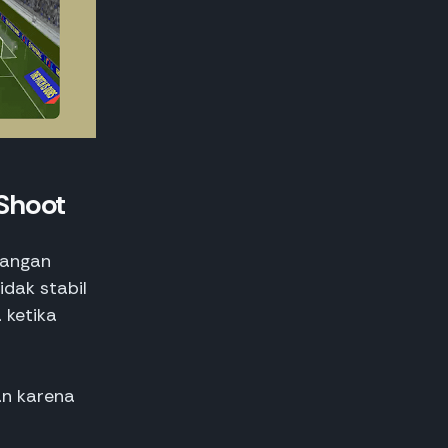
Shoot
dangan
idak stabil
 ketika
an karena