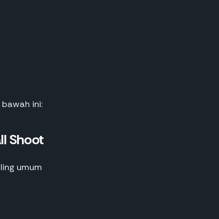
bawah ini:
ll Shoot
aling umum