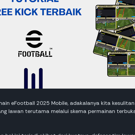
ain eFootball 2025 Mobile, adakalanya kita kesulita
ang lawan terutama melalui skema permainan terbuka