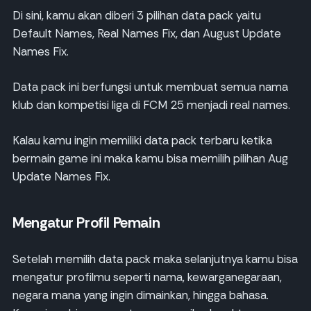
Di sini, kamu akan diberi 3 pilihan data pack yaitu
Default Names, Real Names Fix, dan August Update
Names Fix.
Data pack ini berfungsi untuk membuat semua nama
klub dan kompetisi liga di FCM 25 menjadi real names.
Kalau kamu ingin memiliki data pack terbaru ketika
bermain game ini maka kamu bisa memilih pilihan Aug
Update Names Fix.
Mengatur Profil Pemain
Setelah memilih data pack maka selanjutnya kamu bisa
mengatur profilmu seperti nama, kewarganegaraan,
negara mana yang ingin dimainkan, hingga bahasa.