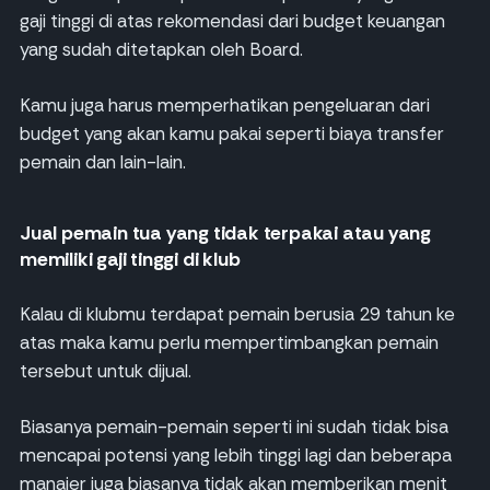
gaji tinggi di atas rekomendasi dari budget keuangan
yang sudah ditetapkan oleh Board.
Kamu juga harus memperhatikan pengeluaran dari
budget yang akan kamu pakai seperti biaya transfer
pemain dan lain-lain.
Jual pemain tua yang tidak terpakai atau yang
memiliki gaji tinggi di klub
Kalau di klubmu terdapat pemain berusia 29 tahun ke
atas maka kamu perlu mempertimbangkan pemain
tersebut untuk dijual.
Biasanya pemain-pemain seperti ini
sudah tidak bisa
mencapai potensi yang lebih tinggi lagi dan beberapa
manajer juga biasanya tidak akan memberikan menit