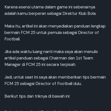
Karena esensi utama dalam game ini sebenarnya
adalah kamu berperan sebagai Direktur Klub Bola.
Maka itu, artikel ini akan menyediakan panduan lengkap
bermain FCM 25 untuk pemula sebagai Director of
Football.
Jika ada waktu luang nanti maka saya akan menulis
artikel panduan sebagai Chairman dan 1st Team
Manager di FCM 25 ini secara terpisah.
Jadi, untuk saat ini saya akan memberikan tips bermain
FCM 25 sebagai Director of Football dulu.
Berikut tips dan triknya di bawah ini: