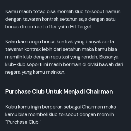
Kamu masih tetap bisa memilih klub tersebut namun
dengan tawaran kontrak setahun saja dengan satu
bonus di contract offer yaitu Hit Target.
Kalau kamu ingin bonus kontrak yang banyak serta
tawaran kontrak lebih dari setahun maka kamu bisa
memilih klub dengan reputasi yang rendah. Biasanya
klub-klub seperti ini masih bermain di divisi bawah dari
negara yang kamu mainkan.
Purchase Club Untuk Menjadi Chairman
Kalau kamu ingin berperan sebagai Chairman maka
kamu bisa membeli klub tersebut dengan memilih
"Purchase Club."