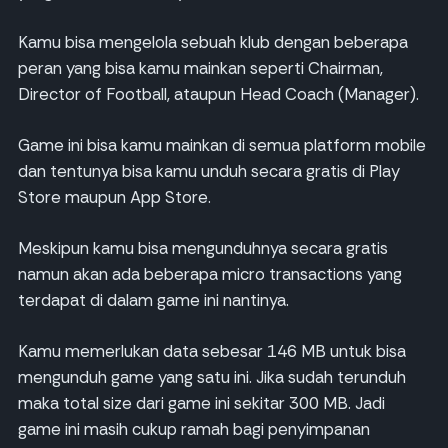
Kamu bisa mengelola sebuah klub dengan beberapa
peran yang bisa kamu mainkan seperti Chairman,
Director of Football, ataupun Head Coach (Manager).
Game ini bisa kamu mainkan di semua platform mobile
dan tentunya bisa kamu unduh secara gratis di Play
Store maupun App Store.
Meskipun kamu bisa mengunduhnya secara gratis
namun akan ada beberapa micro transactions yang
terdapat di dalam game ini nantinya.
Kamu memerlukan data sebesar 146 MB untuk bisa
mengunduh game yang satu ini. Jika sudah terunduh
maka total size dari game ini sekitar 300 MB. Jadi
game ini masih cukup ramah bagi penyimpanan