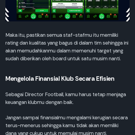
Maka itu, pastikan semua staf-stafmu itu memiliki
rating dan kualitas yang bagus di dalam tim sehingga ini
akan memudahkanmu dalam memenuhi target yang
sudah diberikan oleh board untuk satu musim nanti.
Mengelola Finansial Klub Secara Efisien
Sebagai Director Football, kamu harus tetap menjaga
keuangan klubmu dengan baik.
Jangan sampai finansialmu mengalami kerugian secara
terus-menerus sehingga kamu tidak akan memiliki
dana yang cukup untuk memulai musim nanti.