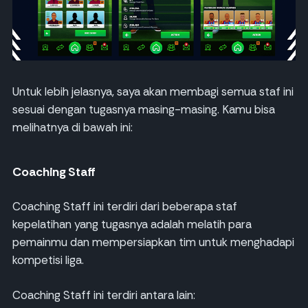
Untuk lebih jelasnya, saya akan membagi semua staf ini
sesuai dengan tugasnya masing-masing. Kamu bisa
melihatnya di bawah ini:
Coaching Staff
Coaching Staff ini terdiri dari beberapa staf
kepelatihan yang tugasnya adalah melatih para
pemainmu dan mempersiapkan tim untuk menghadapi
kompetisi liga.
Coaching Staff ini terdiri antara lain: