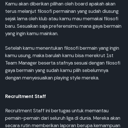
K
amu akan diberikan pilihan oleh board apakah akan
terus melanjut filosofi permainan yang sudah diusung
sejak lama oleh klub atau kamu mau memakai filosofi
baru.
Sesuaikan saja preferensimu mana gaya bermain
yang ingin kamu mainkan.
Setelah kamu menentukan filosofi bermain yang ingin
kamu usung, maka barulah kamu bisa merekrut 1st
Team Manager beserta stafnya sesuai dengan filosofi
gaya bermain yang sudah kamu pilih sebelumnya
dengan menyesuaikan playing style mereka.
Recruitment Staff
Recruitment Staff ini bertugas untuk memantau
pemain-pemain dari seluruh liga di dunia. Mereka akan
secara rutin memberikan laporan berupa kemampuan