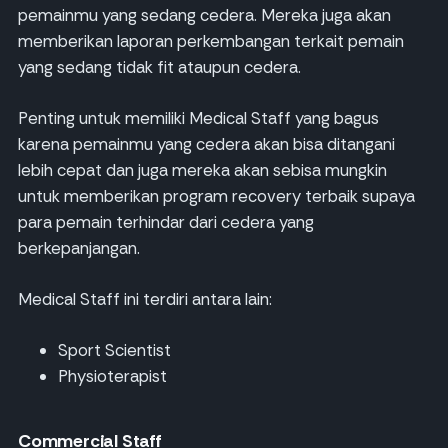
pemainmu yang sedang cedera. Mereka juga akan
memberikan laporan perkembangan terkait pemain
yang sedang tidak fit ataupun cedera.
Penting untuk memiliki Medical Staff yang bagus
karena pemainmu yang cedera akan bisa ditangani
lebih cepat dan juga mereka akan sebisa mungkin
untuk memberikan program recovery terbaik supaya
para pemain terhindar dari cedera yang
berkepanjangan.
Medical Staff ini terdiri antara lain:
Sport Scientist
Physioterapist
Commercial Staff