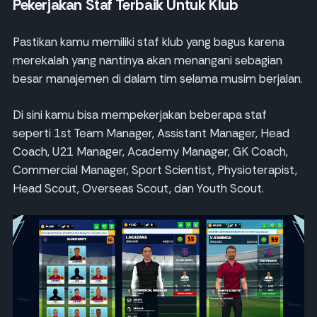
Pekerjakan Staf Terbaik Untuk Klub
Pastikan kamu memiliki staf klub yang bagus karena
merekalah yang nantinya akan menangani sebagian
besar manajemen di dalam tim selama musim berjalan.
Di sini kamu bisa mempekerjakan beberapa staf
seperti 1st Team Manager, Assistant Manager, Head
Coach, U21 Manager, Academy Manager, GK Coach,
Commercial Manager, Sport Scientist, Physioterapist,
Head Scout, Overseas Scout, dan Youth Scout.